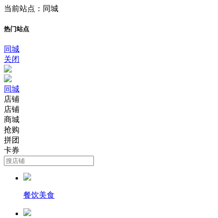
当前站点：同城
热门站点
同城
关闭
同城
店铺
店铺
商城
抢购
拼团
卡券
餐饮美食