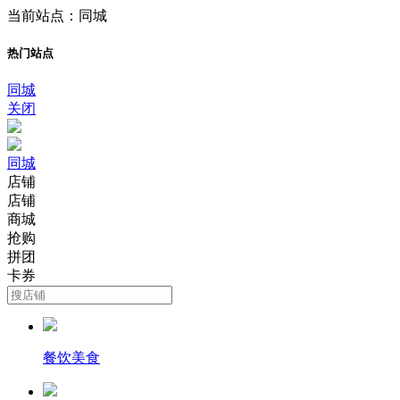
当前站点：同城
热门站点
同城
关闭
同城
店铺
店铺
商城
抢购
拼团
卡券
餐饮美食