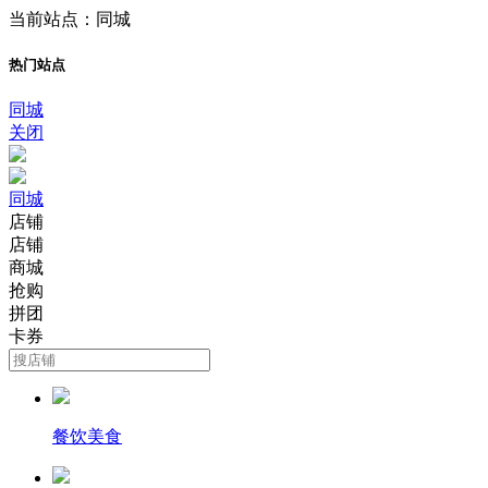
当前站点：同城
热门站点
同城
关闭
同城
店铺
店铺
商城
抢购
拼团
卡券
餐饮美食