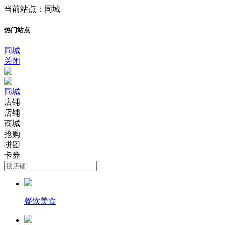
当前站点：同城
热门站点
同城
关闭
同城
店铺
店铺
商城
抢购
拼团
卡券
餐饮美食