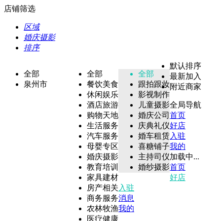
店铺筛选
区域
婚庆摄影
排序
默认排序
全部
全部
全部
最新加入
泉州市
餐饮美食
跟拍跟妆
附近商家
休闲娱乐
影视制作
酒店旅游
儿童摄影
全局导航
购物天地
婚庆公司
首页
生活服务
庆典礼仪
好店
汽车服务
婚车租赁
入驻
母婴专区
喜糖铺子
我的
婚庆摄影
主持司仪
加载中...
教育培训
婚纱摄影
首页
家具建材
好店
房产相关
入驻
商务服务
消息
农林牧渔
我的
医疗健康