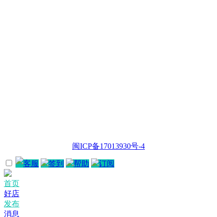
闽ICP备17013930号-4
客服
签到
帮助
订阅
首页
好店
发布
消息