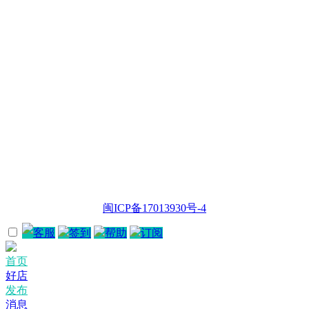
闽ICP备17013930号-4
客服
签到
帮助
订阅
首页
好店
发布
消息